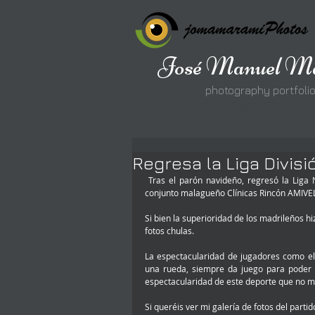
José Manuel Ma
photography portfoli
jomamaramiphot
Regresa la Liga Divis
 Tras el parón navideño, regresó la Liga Nacional de la División de Honor de BSR y no me perdí la visita del 
conjunto malagueño Clínicas Rincón AMIVEL 
Si bien la superioridad de los madrileños h
fotos chulas. 
La espectacularidad de jugadores como el 
una rueda, siempre da juego para poder 
espectacularidad de este deporte que no 
Si queréis ver mi galería de fotos del partid