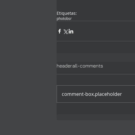
Etiquetas:
photo
bsr
header.all-comments
comment-box.placeholder