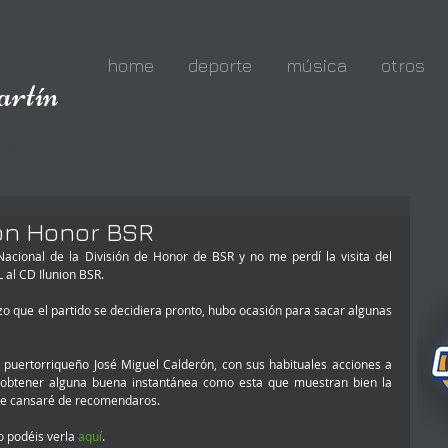
home
deporte
música
otros
rtín
o
os
ión Honor BSR
al CD Ilunion BSR. 
izo que el partido se decidiera pronto, hubo ocasión para sacar algunas 
puertorriqueño José Miguel Calderón, con sus habituales acciones a 
obtener alguna buena instantánea como esta que muestran bien la 
me cansaré de recomendaros. 
o podéis verla 
aquí
. 