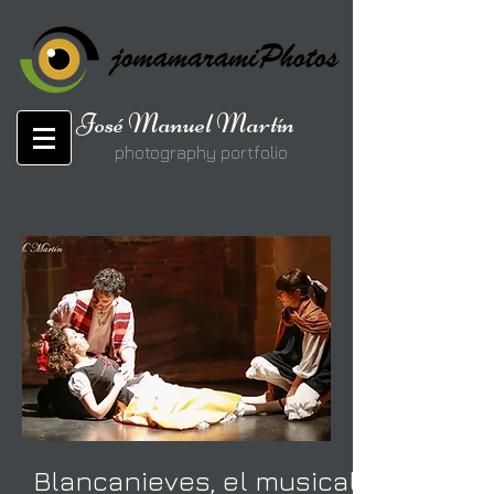
José Manuel Martín
photography portfolio
jomamaramiphotos
Blancanieves, el musical