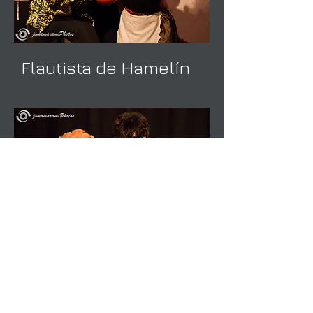
Flautista de Hamelín
El Principito
jomamaramiphotos@hotmail.co