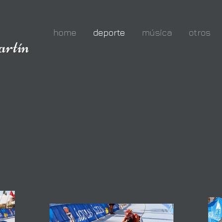
home
deporte
música
otros
rtín
o
os