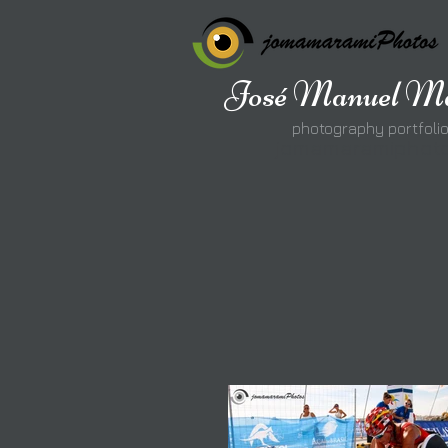
José Manuel Ma
photography portfoli
jomamaramiphot